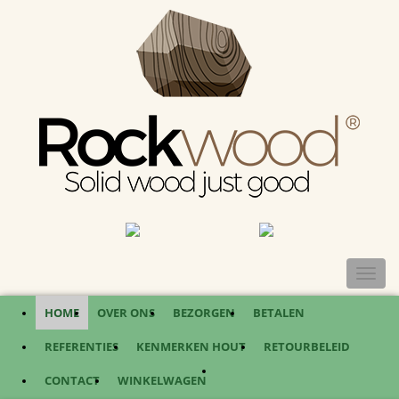
TOGGL
NAVIG
HOME
OVER ONS
BEZORGEN
BETALEN
REFERENTIES
KENMERKEN HOUT
RETOURBELEID
CONTACT
WINKELWAGEN