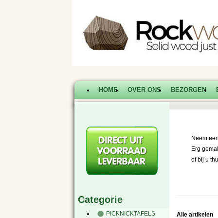
HOME
OVER ONS
BEZORGEN
Neem een 
Erg gemak
of bij u th
|
|
Categorie
PICKNICKTAFELS
Alle artikelen