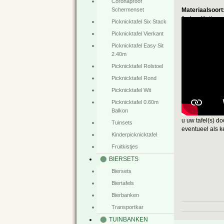
Coronaproof
Materiaalsoort
Schermenset
1e kwaliteit ma
Picknicktafel Six Stack
Picknicktafel Vierkant
Afmetingen:
Lengte: 1.80 me
Picknicktafel Easy Sit
2.40m
Bezorgtarief in
Picknicktafel Rolstoel
39,95 euro (sta
extra voor de 2e
Picknicktafel Rond
betaalt u slech
Picknicktafel Wit
Picknicktafel 0.60m
Montage:
Balkon
Tegen een meerp
u uw tafel(s) d
Tuinsets
eventueel als k
Kinderpicknicktafel
Fruitkistjes
BIERSETS
Biersets
Biertafels
Bierbanken
Transportkar
TUINBANKEN