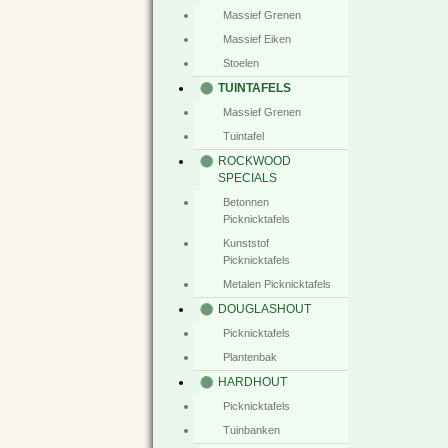
Massief Grenen
Massief Eiken
Stoelen
TUINTAFELS
Massief Grenen
Tuintafel
ROCKWOOD
SPECIALS
Betonnen
Picknicktafels
Kunststof
Picknicktafels
Metalen Picknicktafels
DOUGLASHOUT
Picknicktafels
Plantenbak
HARDHOUT
Picknicktafels
Tuinbanken