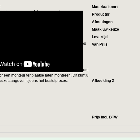
:
Materiaalsoort
ssief grenen: zeer solide en massief
Productnr
Afmetingen
ter
Maak uw keuze
Levertijd
 Nederland (incl. btw):
ffelkorting op de verzendkosten: slechts 15 euro p/s
Van Prijs
 t/m de 5e tuintafel. Voor de 6e tuintafel en meer
ts 10 euro verzendkosten p/s!)
rijs van 49,95 euro (inclusief btw) per tuintafel kunt
oor een monteur ter plaatse laten monteren. Dit kunt u
euze aangeven tijdens het bestelproces.
Afbeelding 2
Prijs incl. BTW