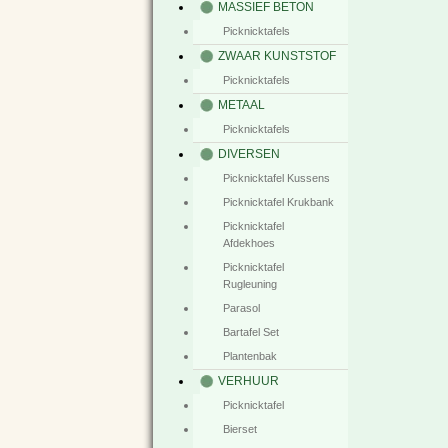
MASSIEF BETON
Picknicktafels
ZWAAR KUNSTSTOF
Picknicktafels
METAAL
Picknicktafels
DIVERSEN
Picknicktafel Kussens
Picknicktafel Krukbank
Picknicktafel
Afdekhoes
Picknicktafel
Rugleuning
Parasol
Bartafel Set
Plantenbak
VERHUUR
Picknicktafel
Bierset