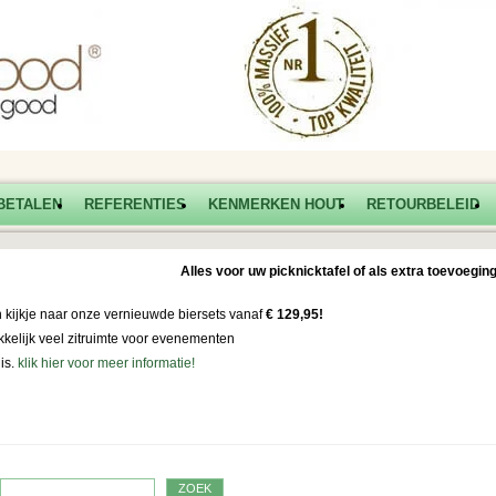
BETALEN
REFERENTIES
KENMERKEN HOUT
RETOURBELEID
Alles voor uw picknicktafel of als extra toevoeging
kijkje naar onze vernieuwde biersets vanaf
€ 129,95!
kelijk veel zitruimte voor evenementen
uis.
klik hier voor meer informatie!
ZOEK