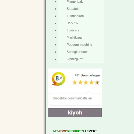
Plantenbak
Statafels
Tuinbanken
Barkruk
Tuinsets
Marktkraam
Popcorn machine
Springkussens
Opbergkrat
MR
WOOD
PRODUCTS
LEVERT