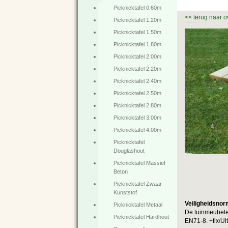
Picknicktafel 0.60m
<<
terug naar o
Picknicktafel 1.20m
Picknicktafel 1.50m
Picknicktafel 1.80m
Picknicktafel 2.00m
Picknicktafel 2.20m
Picknicktafel 2.40m
Picknicktafel 2.50m
Picknicktafel 2.80m
Picknicktafel 3.00m
Picknicktafel 4.00m
Picknicktafel
Douglashout
Picknicktafel Massief
Beton
Picknicktafel Zwaar
Kunststof
Veiligheidsnor
Picknicktafel Metaal
De tuinmeubele
Picknicktafel Hardhout
EN71-8. +fix/Ul