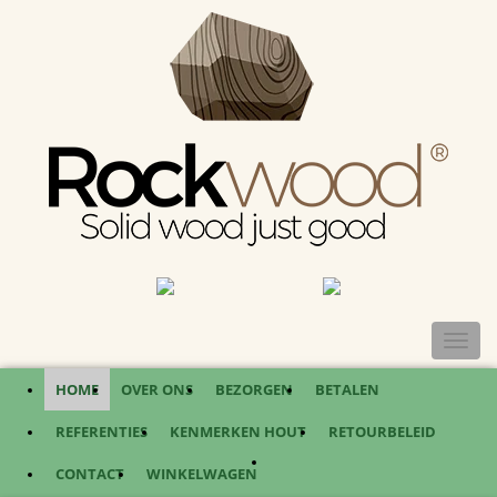
TOGGL
NAVIG
HOME
OVER ONS
BEZORGEN
BETALEN
REFERENTIES
KENMERKEN HOUT
RETOURBELEID
CONTACT
WINKELWAGEN