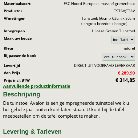
Materiaalsoort
FSC Noord-Europees massief grenenhout
Productnr
TSTAV;TTAV
Afmetingen
Tuinstoel: 66cm x 63cm x 80cm
(lengte x breedte x hoogte)
Inbegrepen
1 Losse Grenen Tuinstoel
Maak uw keuze
Kleur
naturel
Bijpassende bank
Levertijd
DIRECT UIT VOORRAAD LEVERBAAR
€ 289,90
Van Prijs
€
314,85
Prijs incl. BTW
Aanvullende productinformatie
Beschrijving
De tuinstoel Avalon is een geïmpregneerde tuinstoel welk u
het gehele jaar buiten kunt laten staan. U kunt bij de tafel
meebestellen om de tafel compleet te maken.
Levering & Tarieven