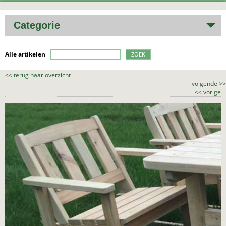
Categorie
Alle artikelen
ZOEK
<<
terug naar overzicht
volgende
>>
<<
vorige