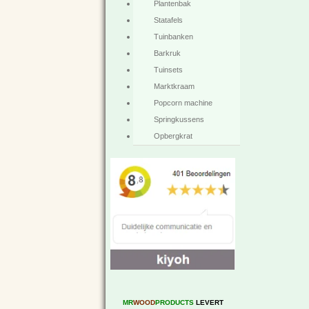
Plantenbak
Statafels
Tuinbanken
Barkruk
Tuinsets
Marktkraam
Popcorn machine
Springkussens
Opbergkrat
MR
WOOD
PRODUCTS
LEVERT