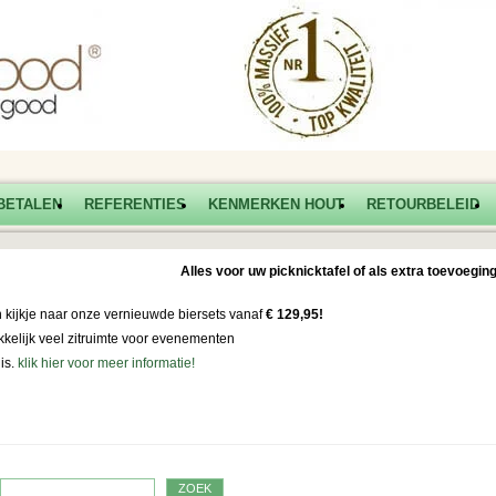
BETALEN
REFERENTIES
KENMERKEN HOUT
RETOURBELEID
Alles voor uw picknicktafel of als extra toevoeging
kijkje naar onze vernieuwde biersets vanaf
€ 129,95!
kelijk veel zitruimte voor evenementen
uis.
klik hier voor meer informatie!
ZOEK