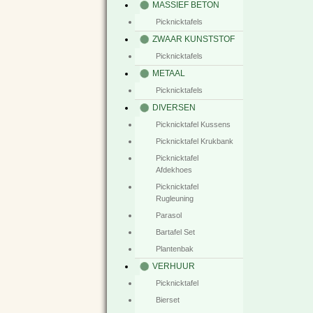
MASSIEF BETON
Picknicktafels
ZWAAR KUNSTSTOF
Picknicktafels
METAAL
Picknicktafels
DIVERSEN
Picknicktafel Kussens
Picknicktafel Krukbank
Picknicktafel
Afdekhoes
Picknicktafel
Rugleuning
Parasol
Bartafel Set
Plantenbak
VERHUUR
Picknicktafel
Bierset