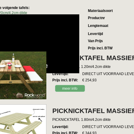
e volgende tafels:
Materiaalsoort
.20cm/4.2cm dikte
Productnr
.80cm/4.2cm dikte
Vierkant 115cm
Lengtemaat
120cm Rond
Levertijd
nde artikelen
Van Prijs
Prijs incl. BTW
PICKNICKTAFEL MASSIEF
PICKNICKTAFEL 1.20m/4.2cm dikte
Levertijd
:
DIRECT UIT VOORRAAD LEV
Prijs incl. BTW
:
€ 254,93
meer info
PICKNICKTAFEL MASSIEF
PICKNICKTAFEL 1.80m/4.2cm dikte
Levertijd
:
DIRECT UIT VOORRAAD LEV
Prijs incl. BTW
:
€ 344,93