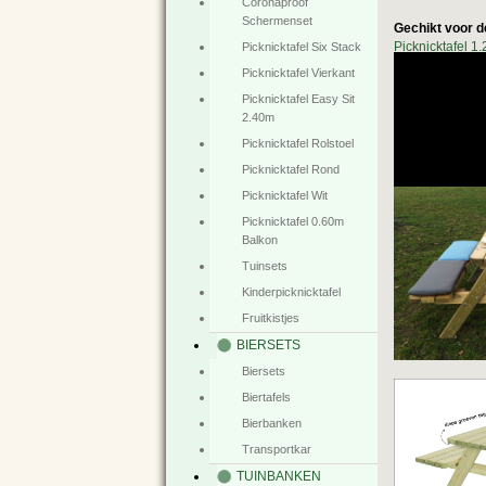
Coronaproof
Schermenset
Gechikt voor d
Picknicktafel 1
Picknicktafel Six Stack
Picknicktafel 1
Picknicktafel Vierkant
Picknicktafel 
Picknicktafel Easy Sit
Picknicktafel 
2.40m
Bijpasse
Picknicktafel Rolstoel
Picknicktafel Rond
Picknicktafel Wit
Picknicktafel 0.60m
Balkon
Tuinsets
Kinderpicknicktafel
Fruitkistjes
BIERSETS
Biersets
Biertafels
Bierbanken
Transportkar
TUINBANKEN