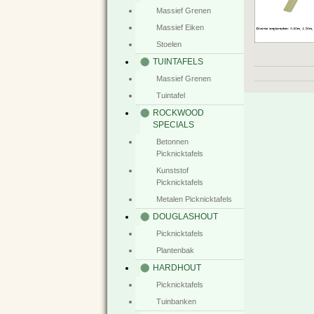
Massief Grenen
Massief Eiken
Stoelen
TUINTAFELS
Massief Grenen
Tuintafel
ROCKWOOD
SPECIALS
Betonnen
Picknicktafels
Kunststof
Picknicktafels
Metalen Picknicktafels
DOUGLASHOUT
Picknicktafels
Plantenbak
HARDHOUT
Picknicktafels
Tuinbanken