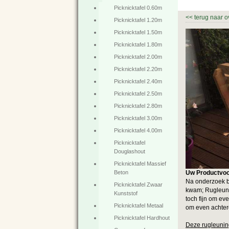
Picknicktafel 0.60m
<<
terug naar o
Picknicktafel 1.20m
Picknicktafel 1.50m
Picknicktafel 1.80m
Picknicktafel 2.00m
Picknicktafel 2.20m
Picknicktafel 2.40m
Picknicktafel 2.50m
Picknicktafel 2.80m
Picknicktafel 3.00m
Picknicktafel 4.00m
Picknicktafel
Douglashout
Picknicktafel Massief
Uw Productvoo
Beton
Na onderzoek b
Picknicktafel Zwaar
kwam; Rugleuni
Kunststof
toch fijn om eve
Picknicktafel Metaal
om even achtero
Picknicktafel Hardhout
Deze rugleunin