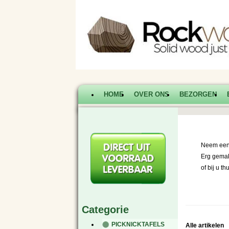
HOME
OVER ONS
BEZORGEN
Neem een 
Erg gemak
of bij u th
|
|
Categorie
PICKNICKTAFELS
Alle artikelen