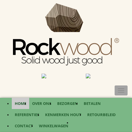
TOGGL
NAVIG
HOME
OVER ONS
BEZORGEN
BETALEN
REFERENTIES
KENMERKEN HOUT
RETOURBELEID
CONTACT
WINKELWAGEN