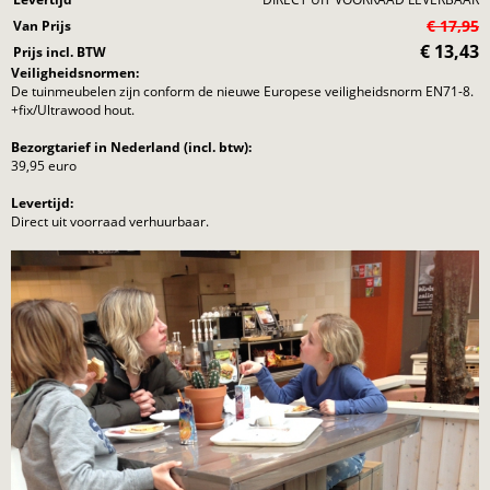
€ 17,95
Van Prijs
€
13,43
Prijs incl. BTW
Veiligheidsnormen:
De tuinmeubelen zijn conform de nieuwe Europese veiligheidsnorm EN71-8.
+fix/Ultrawood hout.
Bezorgtarief in Nederland (incl. btw):
39,95 euro
Levertijd:
Direct uit voorraad verhuurbaar.