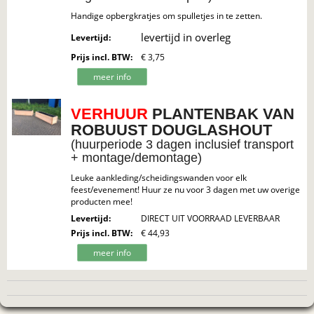
Handige opbergkratjes om spulletjes in te zetten.
levertijd in overleg
Levertijd
:
Prijs incl. BTW
:
€ 3,75
meer info
VERHUUR
PLANTENBAK VAN
ROBUUST DOUGLASHOUT
(huurperiode 3 dagen inclusief transport
+ montage/demontage)
Leuke aankleding/scheidingswanden voor elk
feest/evenement! Huur ze nu voor 3 dagen met uw overige
producten mee!
Levertijd
:
DIRECT UIT VOORRAAD LEVERBAAR
Prijs incl. BTW
:
€ 44,93
meer info