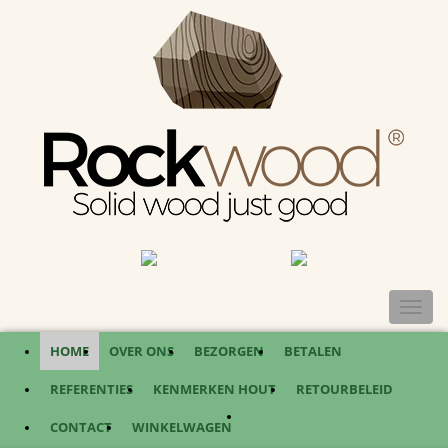
TOGGL
NAVIG
HOME
OVER ONS
BEZORGEN
BETALEN
REFERENTIES
KENMERKEN HOUT
RETOURBELEID
CONTACT
WINKELWAGEN