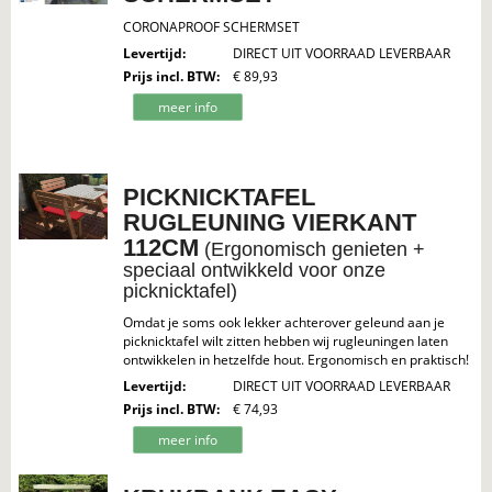
CORONAPROOF SCHERMSET
Levertijd
:
DIRECT UIT VOORRAAD LEVERBAAR
Prijs incl. BTW
:
€ 89,93
meer info
PICKNICKTAFEL
RUGLEUNING VIERKANT
112CM
(Ergonomisch genieten +
speciaal ontwikkeld voor onze
picknicktafel)
Omdat je soms ook lekker achterover geleund aan je
picknicktafel wilt zitten hebben wij rugleuningen laten
ontwikkelen in hetzelfde hout. Ergonomisch en praktisch!
Levertijd
:
DIRECT UIT VOORRAAD LEVERBAAR
Prijs incl. BTW
:
€ 74,93
meer info