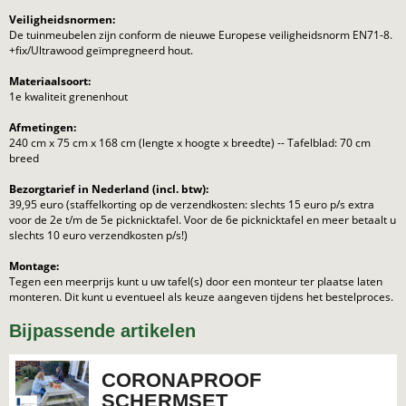
Veiligheidsnormen:
De tuinmeubelen zijn conform de nieuwe Europese veiligheidsnorm EN71-8.
+fix/Ultrawood geïmpregneerd hout.
Materiaalsoort:
1e kwaliteit grenenhout
Afmetingen:
240 cm x 75 cm x 168 cm (lengte x hoogte x breedte) -- Tafelblad: 70 cm
breed
Bezorgtarief in Nederland (incl. btw):
39,95 euro (staffelkorting op de verzendkosten: slechts 15 euro p/s extra
voor de 2e t/m de 5e picknicktafel. Voor de 6e picknicktafel en meer betaalt u
slechts 10 euro verzendkosten p/s!)
Montage:
Tegen een meerprijs kunt u uw tafel(s) door een monteur ter plaatse laten
monteren. Dit kunt u eventueel als keuze aangeven tijdens het bestelproces.
Bijpassende artikelen
CORONAPROOF
SCHERMSET