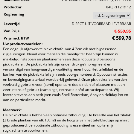
Productnr
840;R112;R112
Rugleuning
Levertijd
DIRECT UIT VOORRAAD LEVERBAAR
€ 559,95
Van Prijs
€
599,78
Prijs incl. BTW
Uw productvoordelen:
Een degelijk afgewerkte picknicktafel van 4.2cm dik met bijpassende
rugleuningen. Ideaal voor mensen die moeilijk ter been zijn kunnen nu
makkelijk instappen en plaatsnemen aan deze robuuste 8 persoons
picknicktafel. De picknicktafels zijn onder druk geïmpregneerd en
vervaardigd van hoogwaardige kwaliteit grenenhout. Het tafelblad en de
banken van de picknicktafel zijn reeds voorgemonteerd. Opbouwinstructies
en bevestigingsmateriaal wordt erbij geleverd. Onze picknicktafels worden
veelvuldig gebruikt voor (semi) openbare doeleinden of plaatsen met een
zeer intensief gebruik (campings, recreatie en/of attractieparken). Wij
leveren tevens aan bedrijven zoals Shell Rotterdam, Ahoy en Holiday Inn en
aan de particuliere markt.
Maatwerk:
De picknicktafels hebben een
optimale zithouding
. De breedte van het zitvlak
(
3 brede planken
van elk 10cm!) en de hoogte van het tafelblad zijn op maat
geproduceerd. Een optimale zithouding is essentieel om op termijn
rugklachten te voorkomen.