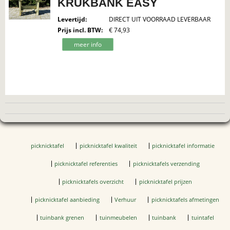
KRUKBANK EASY
Levertijd
:
DIRECT UIT VOORRAAD LEVERBAAR
Prijs incl. BTW
:
€ 74,93
meer info
picknicktafel
picknicktafel kwaliteit
picknicktafel informatie
picknicktafel referenties
picknicktafels verzending
picknicktafels overzicht
picknicktafel prijzen
picknicktafel aanbieding
Verhuur
picknicktafels afmetingen
tuinbank grenen
tuinmeubelen
tuinbank
tuintafel