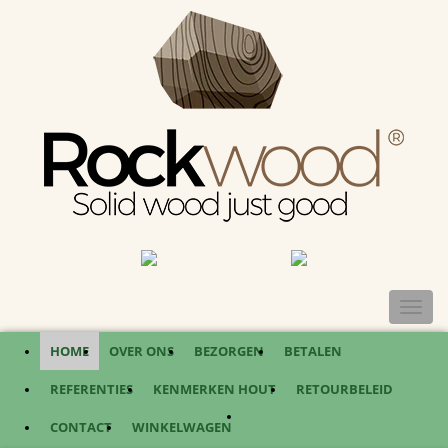
TOGGL
NAVIG
HOME
OVER ONS
BEZORGEN
BETALEN
REFERENTIES
KENMERKEN HOUT
RETOURBELEID
CONTACT
WINKELWAGEN