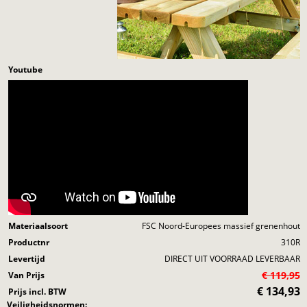
Youtube
Materiaalsoort
FSC Noord-Europees massief grenenhout
Productnr
310R
Levertijd
DIRECT UIT VOORRAAD LEVERBAAR
€ 119,95
Van Prijs
€
134,93
Prijs incl. BTW
Veiligheidsnormen: