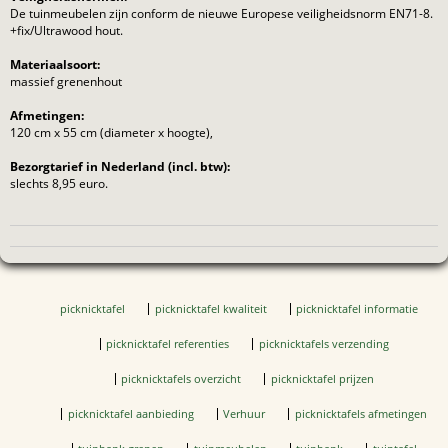
De tuinmeubelen zijn conform de nieuwe Europese veiligheidsnorm EN71-8.
+fix/Ultrawood hout.
Materiaalsoort:
massief grenenhout
Afmetingen:
120 cm x 55 cm (diameter x hoogte),
Bezorgtarief in Nederland (incl. btw):
slechts 8,95 euro.
picknicktafel
picknicktafel kwaliteit
picknicktafel informatie
picknicktafel referenties
picknicktafels verzending
picknicktafels overzicht
picknicktafel prijzen
picknicktafel aanbieding
Verhuur
picknicktafels afmetingen