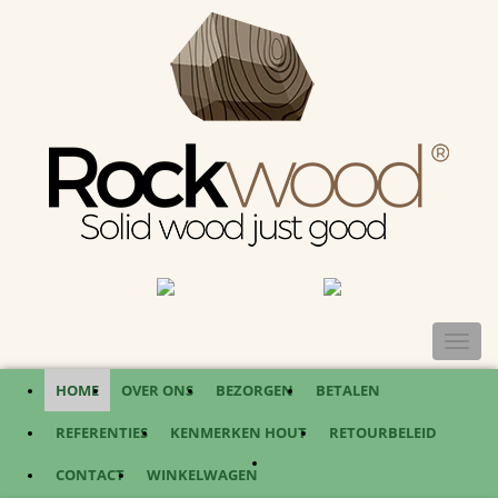
TOGGL
NAVIG
HOME
OVER ONS
BEZORGEN
BETALEN
REFERENTIES
KENMERKEN HOUT
RETOURBELEID
CONTACT
WINKELWAGEN